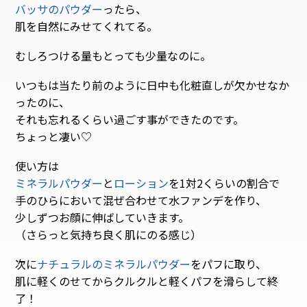
バッサのパウダー
ったら、
肌を自然にみせてくれてる。
むしろつける量もとっても少量なのに。
いつもは当たり前のように日中も化粧直しが欠かせなか
ったのに、
それも忘れるくらい過ごす事ができたのです。
ちょっと凄い♡
使い方は
ミネラルパウダー
と
ローション
を1対2くらいの割合で
手のひらにおいて混ぜ合わせて水ファンデを作り、
少しずつお顔に伸ばしていきます。
（さらっと気持ち良く肌にのる感じ）
次に
ナチュラルのミネラルパウダー
をパフに取り、
肌に軽くのせてからクルクルと軽くパフを滑らして終
了！